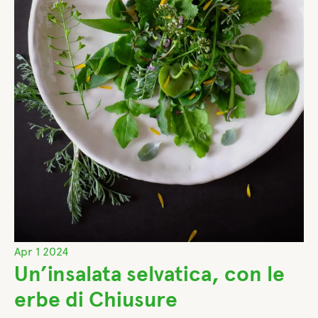
Apr
1
2024
Un’insalata selvatica, con le
erbe di Chiusure