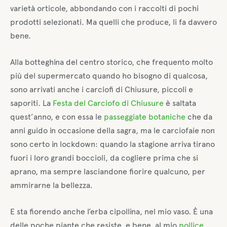
varietà orticole, abbondando con i raccolti di pochi
prodotti selezionati. Ma quelli che produce, li fa davvero
bene.
Alla botteghina del centro storico, che frequento molto
più del supermercato quando ho bisogno di qualcosa,
sono arrivati anche i carciofi di Chiusure, piccoli e
saporiti. La
Festa del Carciofo di Chiusure
è saltata
quest’anno, e con essa le
passeggiate botaniche
che da
anni guido in occasione della sagra, ma le carciofaie non
sono certo in lockdown: quando la stagione arriva tirano
fuori i loro grandi boccioli, da cogliere prima che si
aprano, ma sempre lasciandone fiorire qualcuno, per
ammirarne la bellezza.
E sta fiorendo anche l’erba cipollina, nel mio vaso. È una
delle poche piante che resiste, e bene, al mio
pollice