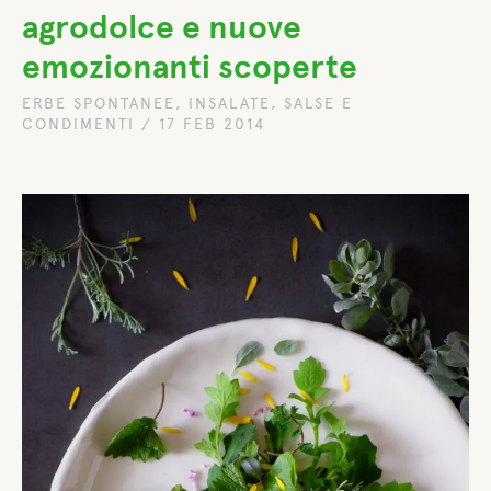
agrodolce e nuove
emozionanti scoperte
ERBE SPONTANEE
,
INSALATE
,
SALSE E
CONDIMENTI
/
17 FEB 2014