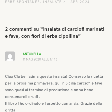
ERBE SPONTANEE
,
INSALATE
/
1 APR 2024
2 commenti su “Insalata di carciofi marinati
e fave, con fiori di erba cipollina”
ANTONELLA
11 MAG 2020 ALLE 17:43
Ciao Cla bellissima questa insalata! Conservo la ricetta
per la prossima primavera, qui in Sicilia carciofi e fave
sono quasi al termine di produzione e nn va bene
consumareli crudi .
Il libro l’ho ordinato e l’aspetto con ansia. Grazie della
dritta