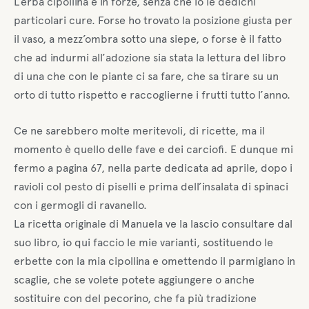
L’erba cipollina è in forze, senza che io le dedichi
particolari cure. Forse ho trovato la posizione giusta per
il vaso, a mezz’ombra sotto una siepe, o forse è il fatto
che ad indurmi all’adozione sia stata la lettura del libro
di una che con le piante ci sa fare, che sa tirare su un
orto di tutto rispetto e raccoglierne i frutti tutto l’anno.
Ce ne sarebbero molte meritevoli, di ricette, ma il
momento è quello delle fave e dei carciofi. E dunque mi
fermo a pagina 67, nella parte dedicata ad aprile, dopo i
ravioli col pesto di piselli e prima dell’insalata di spinaci
con i germogli di ravanello.
La ricetta originale di Manuela ve la lascio consultare dal
suo libro, io qui faccio le mie varianti, sostituendo le
erbette con la mia cipollina e omettendo il parmigiano in
scaglie, che se volete potete aggiungere o anche
sostituire con del pecorino, che fa più tradizione