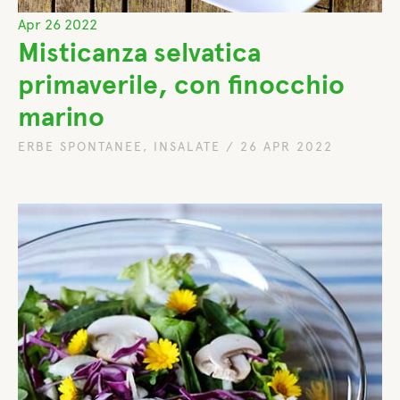
Apr
26
2022
Misticanza selvatica
primaverile, con finocchio
marino
ERBE SPONTANEE
,
INSALATE
/
26 APR 2022