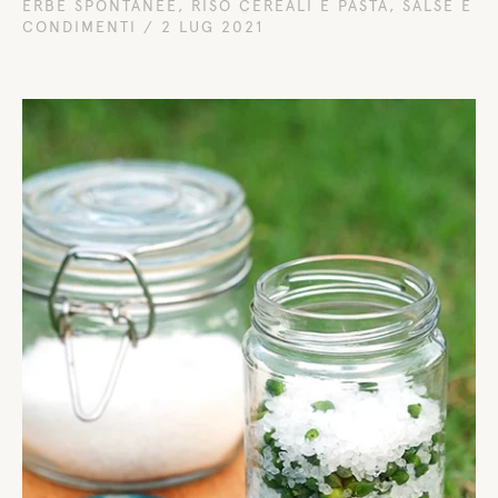
ERBE SPONTANEE
,
RISO CEREALI E PASTA
,
SALSE E
CONDIMENTI
/
2 LUG 2021