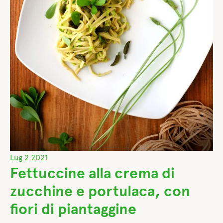
Lug
2
2021
Fettuccine alla crema di
zucchine e portulaca, con
fiori di piantaggine