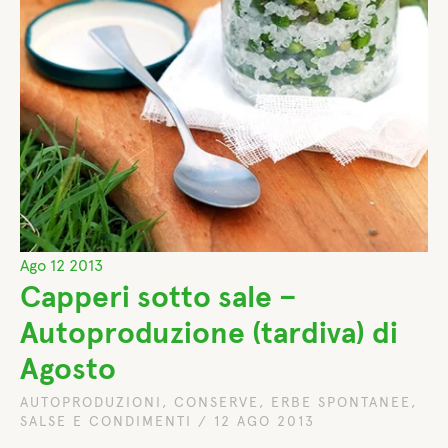
Ago
12
2013
Capperi sotto sale –
Autoproduzione (tardiva) di
Agosto
AUTOPRODUZIONI
,
CONSERVE
,
ERBE SPONTANEE
,
SALSE E CONDIMENTI
/
12 AGO 2013