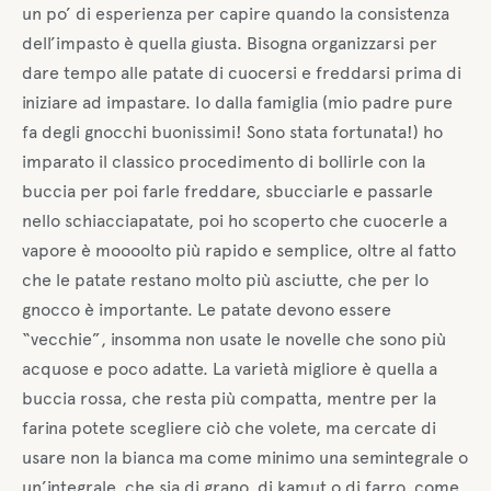
un po’ di esperienza per capire quando la consistenza
dell’impasto è quella giusta. Bisogna organizzarsi per
dare tempo alle patate di cuocersi e freddarsi prima di
iniziare ad impastare. Io dalla famiglia (mio padre pure
fa degli gnocchi buonissimi! Sono stata fortunata!) ho
imparato il classico procedimento di bollirle con la
buccia per poi farle freddare, sbucciarle e passarle
nello schiacciapatate, poi ho scoperto che cuocerle a
vapore è moooolto più rapido e semplice, oltre al fatto
che le patate restano molto più asciutte, che per lo
gnocco è importante. Le patate devono essere
“vecchie”, insomma non usate le novelle che sono più
acquose e poco adatte. La varietà migliore è quella a
buccia rossa, che resta più compatta, mentre per la
farina potete scegliere ciò che volete, ma cercate di
usare non la bianca ma come minimo una semintegrale o
un’integrale, che sia di grano, di kamut o di farro, come