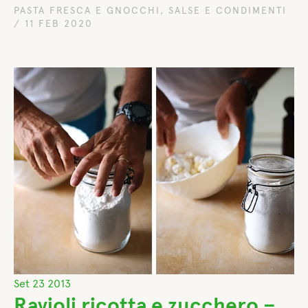
PASTA FRESCA E GNOCCHI
,
SALSE E CONDIMENTI
/
11 FEB 2020
Set
23
2013
Ravioli ricotta e zucchero –