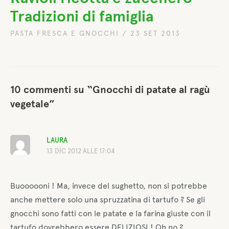
Tradizioni di famiglia
PASTA FRESCA E GNOCCHI
/
23 SET 2013
10 commenti su “Gnocchi di patate al ragù
vegetale”
LAURA
13 DIC 2012 ALLE 17:04
Buoooooni ! Ma, invece del sughetto, non si potrebbe
anche mettere solo una spruzzatina di tartufo ? Se gli
gnocchi sono fatti con le patate e la farina giuste con il
tartufo dovrebbero essere DELIZIOSI ! Oh no ?