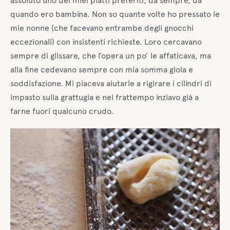
assoluto uno dei miei piatti preferiti, da sempre, da
quando ero bambina. Non so quante volte ho pressato le
mie nonne (che facevano entrambe degli gnocchi
eccezionali) con insistenti richieste. Loro cercavano
sempre di glissare, che l’opera un po’ le affaticava, ma
alla fine cedevano sempre con mia somma gioia e
soddisfazione. Mi piaceva aiutarle a rigirare i cilindri di
impasto sulla grattugia e nel frattempo inziavo già a
farne fuori qualcuno crudo.