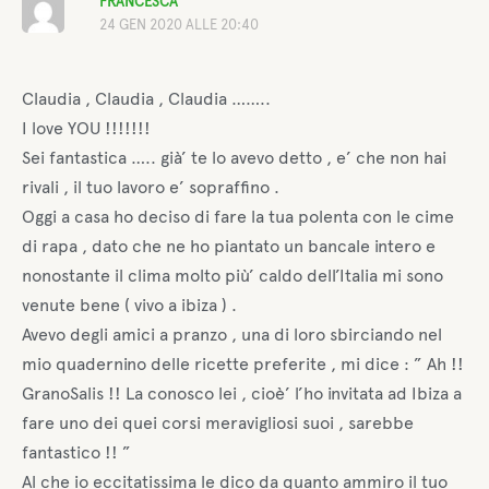
FRANCESCA
24 GEN 2020 ALLE 20:40
Claudia , Claudia , Claudia ……..
I love YOU !!!!!!!
Sei fantastica ….. già’ te lo avevo detto , e’ che non hai
rivali , il tuo lavoro e’ sopraffino .
Oggi a casa ho deciso di fare la tua polenta con le cime
di rapa , dato che ne ho piantato un bancale intero e
nonostante il clima molto più’ caldo dell’Italia mi sono
venute bene ( vivo a ibiza ) .
Avevo degli amici a pranzo , una di loro sbirciando nel
mio quadernino delle ricette preferite , mi dice : ” Ah !!
GranoSalis !! La conosco lei , cioè’ l’ho invitata ad Ibiza a
fare uno dei quei corsi meravigliosi suoi , sarebbe
fantastico !! ”
Al che io eccitatissima le dico da quanto ammiro il tuo