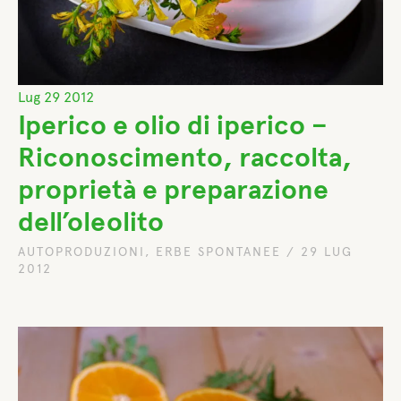
Lug
29
2012
Iperico e olio di iperico –
Riconoscimento, raccolta,
proprietà e preparazione
dell’oleolito
AUTOPRODUZIONI
,
ERBE SPONTANEE
/
29 LUG
2012