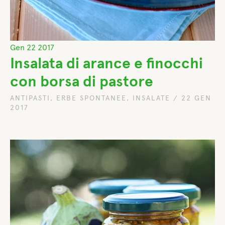
Gen
22
2017
Insalata di arance e finocchi
con borsa di pastore
ANTIPASTI
,
ERBE SPONTANEE
,
INSALATE
/
22 GEN
2017