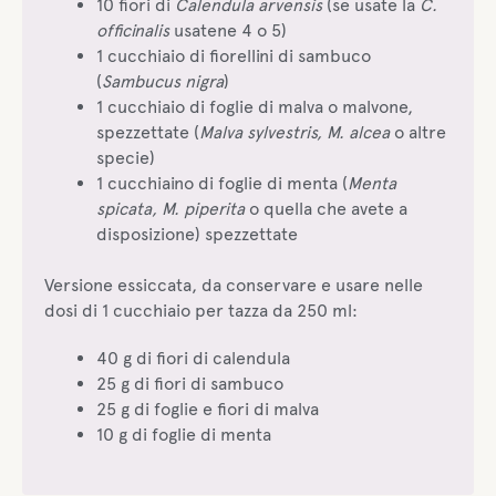
10 fiori di
Calendula arvensis
(se usate la
C.
officinalis
usatene 4 o 5)
1 cucchiaio di fiorellini di sambuco
(
Sambucus nigra
)
1 cucchiaio di foglie di malva o malvone,
spezzettate (
Malva sylvestris, M. alcea
o altre
specie)
1 cucchiaino di foglie di menta (
Menta
spicata, M. piperita
o quella che avete a
disposizione) spezzettate
Versione essiccata, da conservare e usare nelle
dosi di 1 cucchiaio per tazza da 250 ml:
40 g di fiori di calendula
25 g di fiori di sambuco
25 g di foglie e fiori di malva
10 g di foglie di menta